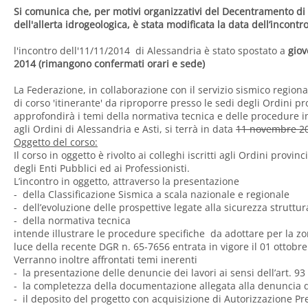
Si comunica che, per motivi organizzativi del Decentramento di 
dell'allerta idrogeologica, è stata modificata la data dell’incontro
l'incontro dell'11/11/2014 di Alessandria è stato spostato a
giov
2014 (rimangono confermati orari e sede)
La Federazione, in collaborazione con il servizio sismico region
di corso 'itinerante' da riproporre presso le sedi degli Ordini pr
approfondirà i temi della normativa tecnica e delle procedure in 
agli Ordini di Alessandria e Asti, si terrà in data
11 novembre 2
Oggetto del corso:
Il corso in oggetto è rivolto ai colleghi iscritti agli Ordini provi
degli Enti Pubblici ed ai Professionisti.
L’incontro in oggetto, attraverso la presentazione
- della Classificazione Sismica a scala nazionale e regionale
- dell’evoluzione delle prospettive legate alla sicurezza struttur
- della normativa tecnica
intende illustrare le procedure specifiche da adottare per la zo
luce della recente DGR n. 65-7656 entrata in vigore il 01 ottobre
Verranno inoltre affrontati temi inerenti
- la presentazione delle denuncie dei lavori ai sensi dell’art. 9
- la completezza della documentazione allegata alla denuncia de
- il deposito del progetto con acquisizione di Autorizzazione P