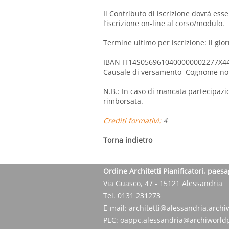
Il Contributo di iscrizione dovrà ess
l’iscrizione on-line al corso/modulo.
Termine ultimo per iscrizione: il gio
IBAN IT14S0569610400000002277X44 (i
Causale di versamento Cognome no
N.B.: In caso di mancata partecipazi
rimborsata.
Crediti formativi:
4
Torna indietro
Ordine Architetti Pianificatori, paesa
Via Guasco, 47 - 15121 Alessandria
Tel. 0131 231273
E-mail:
architetti@alessandria.archiw
PEC:
oappc.alessandria@archiworldp