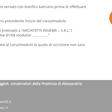
ere versato con bonifico bancario prima di effettuare
rno precedente l’inizio del corso/modulo.
ntestato a “ARCHITETTI INSIEME – S.R.L.”)
me 81/08 modulo/i ……………..”
one al corso/modulo la quota di iscrizione non sarà
ggisti, conservatori della Provincia di Alessandria
orld.it
ec.it