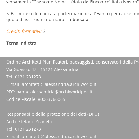
versamento “Cognome Nome – (data dell'incontro) Italia Nostra”
N.B.: In caso di mancata partecipazione all’evento per cause no
quota di iscrizione non sarà rimborsata
Crediti formativi:
2
Torna indietro
Ordine Architetti Pianificatori, paesaggisti, conservatori della P
Via Guasco, 47 - 15121 Alessandria
Tel. 0131 231273
E-mail:
architetti@alessandria.archiworld.it
PEC:
oappc.alessandria@archiworldpec.it
Codice Fiscale: 80003760065
Responsabile della protezione dei dati (DPO)
Arch. Stefano Zoanelli
Tel. 0131 231273
E-mail:
architetti@alessandria.archiworld.it