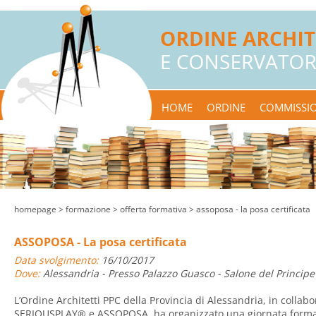
HOME
ORDINE
COMMISSIO
homepage
> formazione >
offerta formativa
> assoposa - la posa certificata
ASSOPOSA - La posa certificata
Data svolgimento:
16/10/2017
Dove:
Alessandria - Presso Palazzo Guasco - Salone del Principe 
L’Ordine Architetti PPC della Provincia di Alessandria, in coll
SERIOUSPLAY® e ASSOPOSA, ha organizzato una giornata formativ