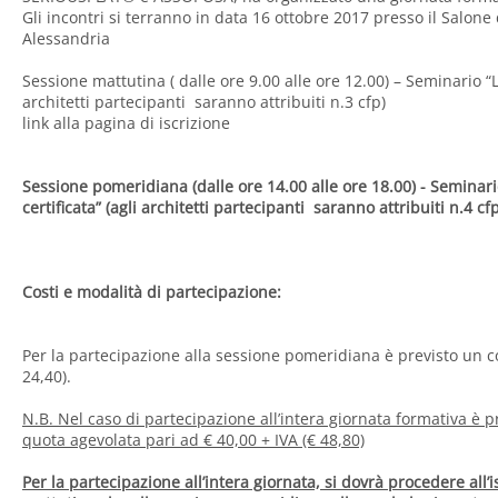
Gli incontri si terranno in data 16 ottobre 2017 presso il Salone 
Alessandria
Sessione mattutina ( dalle ore 9.00 alle ore 12.00) – Seminario
architetti partecipanti saranno attribuiti n.3 cfp)
link alla pagina di iscrizione
Sessione pomeridiana (dalle ore 14.00 alle ore 18.00)
- Seminar
certificata” (agli architetti partecipanti saranno attribuiti n.4 cfp
Costi e modalità di partecipazione:
Per la partecipazione alla sessione pomeridiana è previsto un co
24,40).
N.B. Nel caso di partecipazione all’intera giornata formativa è 
quota agevolata pari ad € 40,00 + IVA (€ 48,80)
Per la partecipazione all’intera giornata, si dovrà procedere all’i