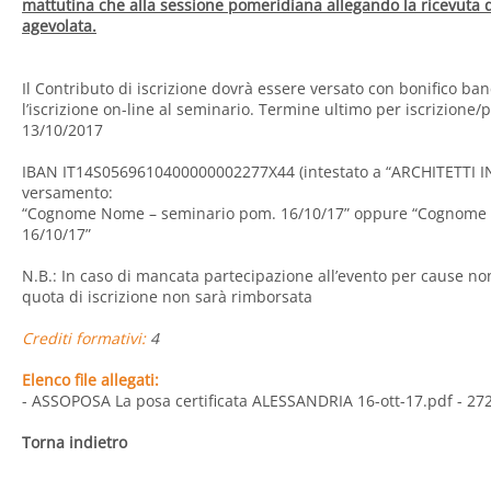
mattutina che alla sessione pomeridiana allegando la ricevuta
agevolata.
Il Contributo di iscrizione dovrà essere versato con bonifico ban
l’iscrizione on-line al seminario. Termine ultimo per iscrizione
13/10/2017
IBAN IT14S0569610400000002277X44 (intestato a “ARCHITETTI INS
versamento:
“Cognome Nome – seminario pom. 16/10/17” oppure “Cognome
16/10/17”
N.B.: In caso di mancata partecipazione all’evento per cause no
quota di iscrizione non sarà rimborsata
Crediti formativi:
4
Elenco file allegati:
- ASSOPOSA La posa certificata ALESSANDRIA 16-ott-17.pdf
- 27
Torna indietro