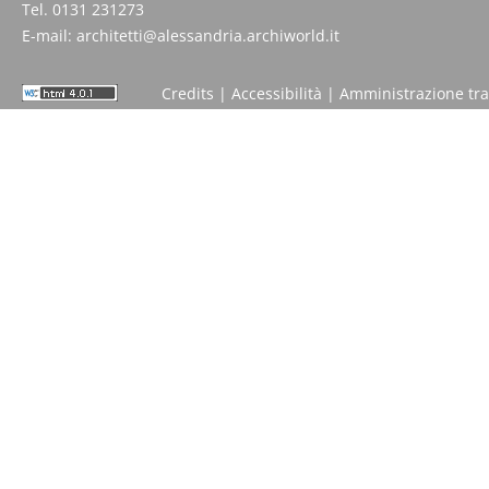
Tel. 0131 231273
E-mail:
architetti@alessandria.archiworld.it
Credits
|
Accessibilità
|
Amministrazione tr