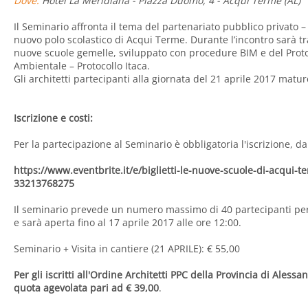
Dove:
Hotel La Meridiana - Piazza Duomo, 4 - Acqui Terme (AL)
Il Seminario affronta il tema del partenariato pubblico privato – 
nuovo polo scolastico di Acqui Terme. Durante l’incontro sarà tra
nuove scuole gemelle, sviluppato con procedure BIM e del Protoc
Ambientale – Protocollo Itaca.
Gli architetti partecipanti alla giornata del 21 aprile 2017 matur
Iscrizione e costi:
Per la partecipazione al Seminario è obbligatoria l'iscrizione, da
https://www.eventbrite.it/e/biglietti-le-nuove-scuole-di-acqui-t
33213768275
Il seminario prevede un numero massimo di 40 partecipanti perta
e sarà aperta fino al 17 aprile 2017 alle ore 12:00.
Seminario + Visita in cantiere (21 APRILE): € 55,00
Per gli iscritti all'Ordine Architetti PPC della Provincia di Aless
quota agevolata pari ad € 39,00
.