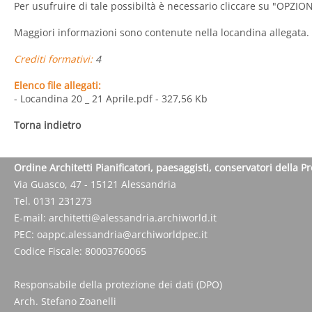
Per usufruire di tale possibiltà è necessario cliccare su "OP
Maggiori informazioni sono contenute nella locandina allegata.
Crediti formativi:
4
Elenco file allegati:
- Locandina 20 _ 21 Aprile.pdf
- 327,56 Kb
Torna indietro
Ordine Architetti Pianificatori, paesaggisti, conservatori della P
Via Guasco, 47 - 15121 Alessandria
Tel. 0131 231273
E-mail:
architetti@alessandria.archiworld.it
PEC:
oappc.alessandria@archiworldpec.it
Codice Fiscale: 80003760065
Responsabile della protezione dei dati (DPO)
Arch. Stefano Zoanelli