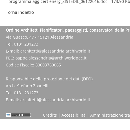
- programma agg cert energ_SISTEDIL_06122016.doc
- 173,90 K
Torna indietro
Ordine Architetti Pianificatori, paesaggisti, conservatori della P
Via Guasco, 47 - 15121 Alessandria
Tel. 0131 231273
E-mail:
architetti@alessandria.archiworld.it
PEC:
oappc.alessandria@archiworldpec.it
Codice Fiscale: 80003760065
Responsabile della protezione dei dati (DPO)
Arch. Stefano Zoanelli
Tel. 0131 231273
E-mail:
architetti@alessandria.archiworld.it
Credits
|
Accessibilità
|
Amministrazione tr