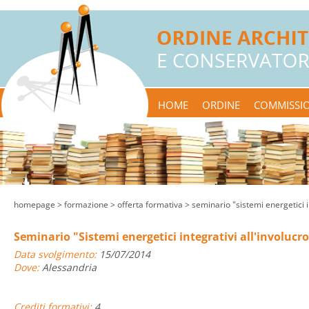
HOME
ORDINE
COMMISSIO
homepage
> formazione >
offerta formativa
> seminario "sistemi energetici i
Seminario "Sistemi energetici integrativi all'involucr
Data svolgimento:
15/07/2014
Dove:
Alessandria
Crediti formativi:
4