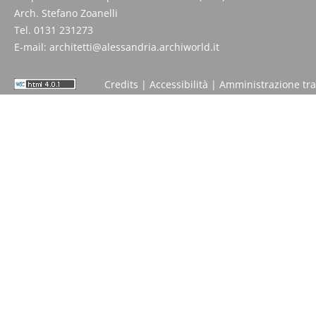
Arch. Stefano Zoanelli
Tel. 0131 231273
E-mail:
architetti@alessandria.archiworld.it
Credits
|
Accessibilità
|
Amministrazione tr