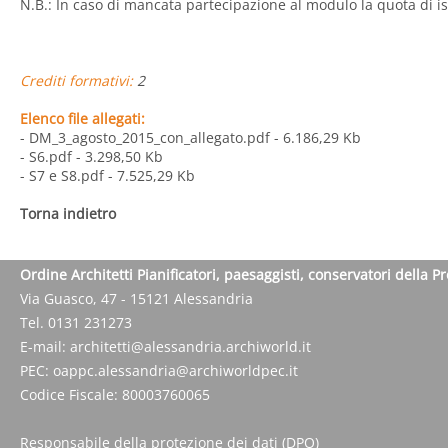
N.B.: In caso di mancata partecipazione al modulo la quota di i
Crediti formativi:
2
Elenco file allegati:
- DM_3_agosto_2015_con_allegato.pdf
- 6.186,29 Kb
- S6.pdf
- 3.298,50 Kb
- S7 e S8.pdf
- 7.525,29 Kb
Torna indietro
Ordine Architetti Pianificatori, paesaggisti, conservatori della P
Via Guasco, 47 - 15121 Alessandria
Tel. 0131 231273
E-mail:
architetti@alessandria.archiworld.it
PEC:
oappc.alessandria@archiworldpec.it
Codice Fiscale: 80003760065
Responsabile della protezione dei dati (DPO)